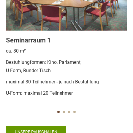
Seminarraum 1
S
ca. 80 m²
ca
Bestuhlungformen: Kino, Parlament,
Be
U-Form, Runder Tisch
U-
maximal 30 Teilnehmer - je nach Bestuhlung
ma
U-Form: maximal 20 Teilnehmer
U-
UNSERE PAUSCHALEN