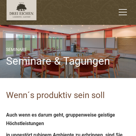
EMAIL SENDEN
JETZT ZIMMER ANFRAGEN
SEMINARE
Seminare & Tagungen
+43 6225 85 21
|
DEUTSCH
ENGLISH
Wenn´s produktiv sein soll
Auch wenn es darum geht, gruppenweise geistige
Höchstleistungen
in ungestört ruhigem Ambiente zu erbringen, sind Sie